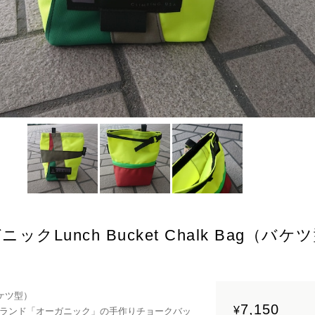
ニックLunch Bucket Chalk Bag（バ
（バケツ型）
7,150
¥
ランド「オーガニック」の手作りチョークバッ