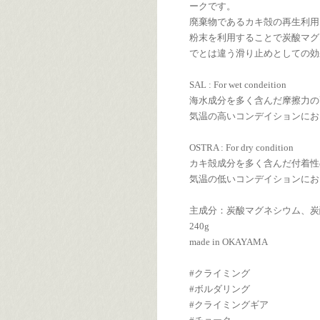
ークです。
廃棄物であるカキ殻の再生利用
粉末を利用することで炭酸マグ
でとは違う滑り止めとしての効
SAL : For wet condeition
海水成分を多く含んだ摩擦力の
気温の高いコンデイションにお
OSTRA : For dry condition
カキ殻成分を多く含んだ付着性
気温の低いコンデイションにお
主成分：炭酸マグネシウム、炭
240g
made in OKAYAMA
#クライミング
#ボルダリング
#クライミングギア